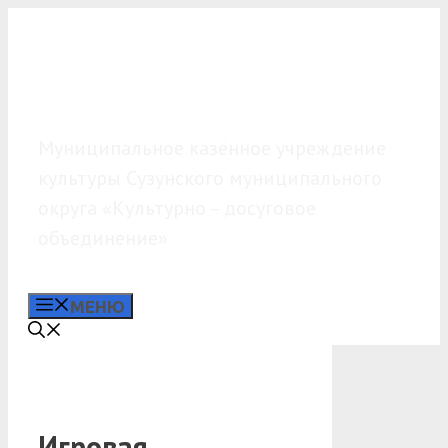
Перейти
к
содержимому
МКУК «КДО»
Муниципальное казённое учреждение
культуры Сузунского муниципального
округа «Культурно – досуговое
объединение»
МЕНЮ
Игровая