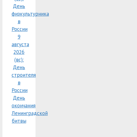
День
физкультурника
в
России
9
августа
2026
(вс):
День
строителя
в
России
День
окончания
Ленинградской
битвы