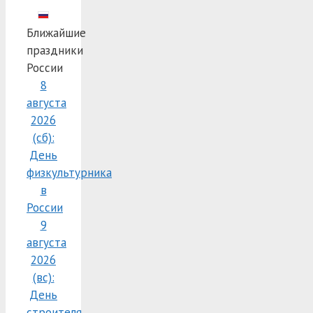
Ближайшие
праздники
России
8
августа
2026
(сб):
День
физкультурника
в
России
9
августа
2026
(вс):
День
строителя