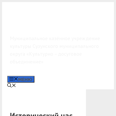
Перейти
к
содержимому
МКУК «КДО»
Муниципальное казённое учреждение
культуры Сузунского муниципального
округа «Культурно – досуговое
объединение»
МЕНЮ
Исторический час,