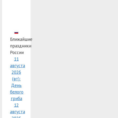
Ближайшие
праздники
России
11
августа
2026
(вт):
День
белого
гриба
12
августа