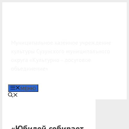
Перейти
к
содержимому
МКУК «КДО»
Муниципальное казённое учреждение
культуры Сузунского муниципального
округа «Культурно – досуговое
объединение»
МЕНЮ
«Юбилей собирает