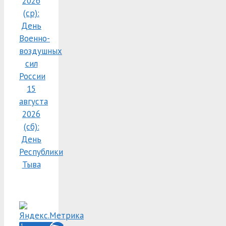
2026
(ср):
День
Военно-
воздушных
сил
России
15
августа
2026
(сб):
День
Республики
Тыва