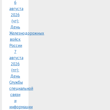
6
августа
2026
(чт):
День
Железнодорожных
войск
России
7
августа
2026
(пт):
День
Службы
специальной
связи
и
информации