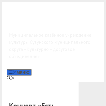
Перейти
к
содержимому
МКУК «КДО»
Муниципальное казённое учреждение
культуры Сузунского муниципального
округа «Культурно – досуговое
объединение»
МЕНЮ
Концерт «Есть