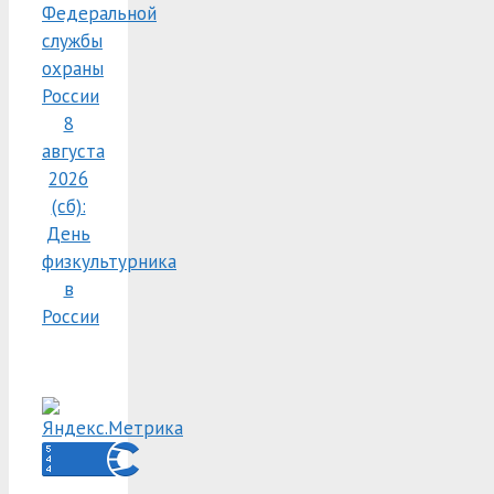
Федеральной
службы
охраны
России
8
августа
2026
(сб):
День
физкультурника
в
России