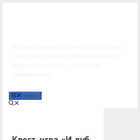
Перейти
к
содержимому
МКУК «КДО»
Муниципальное казённое учреждение
культуры Сузунского муниципального
округа «Культурно – досуговое
объединение»
МЕНЮ
Квест-игра «И дуб