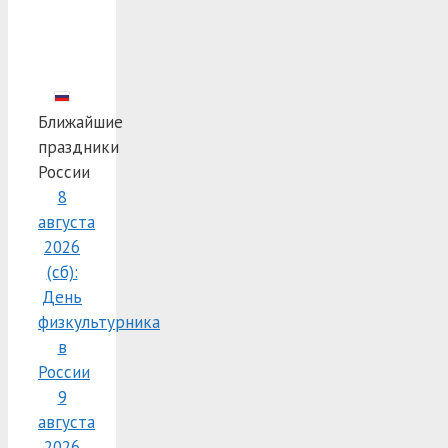
Ближайшие
праздники
России
8
августа
2026
(сб):
День
физкультурника
в
России
9
августа
2026