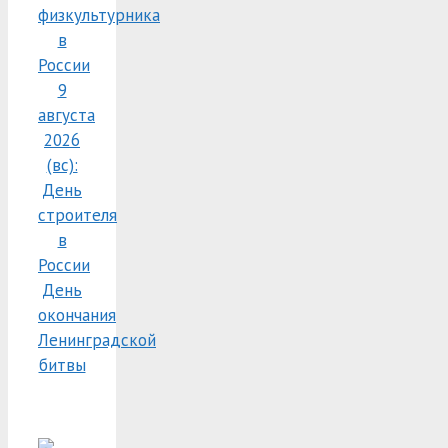
физкультурника
в
России
9
августа
2026
(вс):
День
строителя
в
России
День
окончания
Ленинградской
битвы