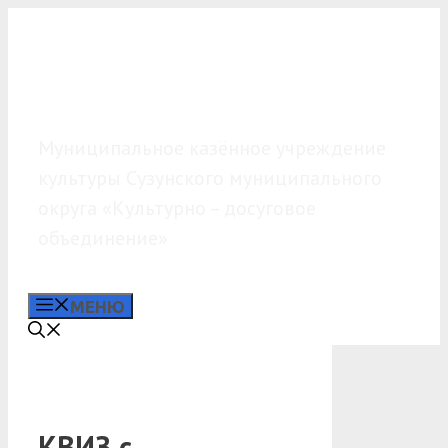
Перейти
к
содержимому
МКУК «КДО»
Муниципальное казённое учреждение
культуры Сузунского муниципального
округа «Культурно – досуговое
объединение»
МЕНЮ
КВИЗ с