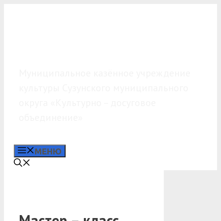
Перейти
к
содержимому
МКУК «КДО»
Муниципальное казённое учреждение
культуры Сузунского муниципального
округа «Культурно – досуговое
объединение»
МЕНЮ
Мастер – класс