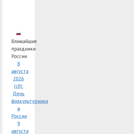
Ближайшие
праздники
России
8
августа
2026
(сб):
День
физкультурника
в
России
9
августа