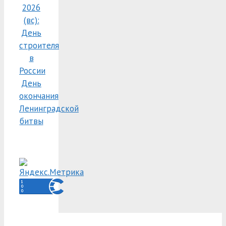
2026
(вс):
День
строителя
в
России
День
окончания
Ленинградской
битвы