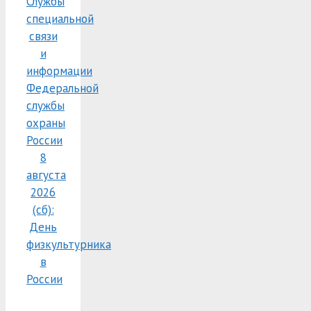
Службы
специальной
связи
и
информации
Федеральной
службы
охраны
России
8
августа
2026
(сб):
День
физкультурника
в
России