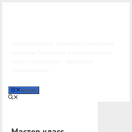
Перейти
к
содержимому
МКУК «КДО»
Муниципальное казённое учреждение
культуры Сузунского муниципального
округа «Культурно – досуговое
объединение»
МЕНЮ
Мастер класс