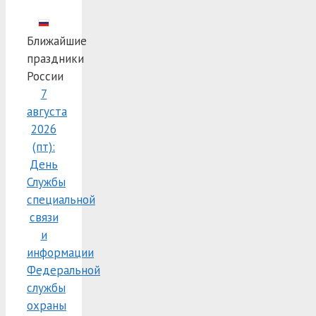
Ближайшие
праздники
России
7
августа
2026
(пт):
День
Службы
специальной
связи
и
информации
Федеральной
службы
охраны