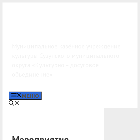
Перейти
к
содержимому
МКУК «КДО»
Муниципальное казённое учреждение
культуры Сузунского муниципального
округа «Культурно – досуговое
объединение»
МЕНЮ
Мероприятие