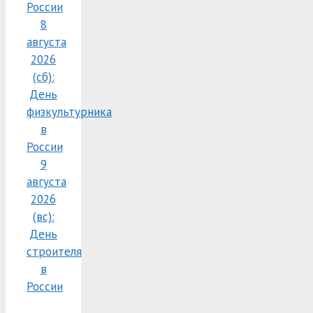
России
8
августа
2026
(сб):
День
физкультурника
в
России
9
августа
2026
(вс):
День
строителя
в
России