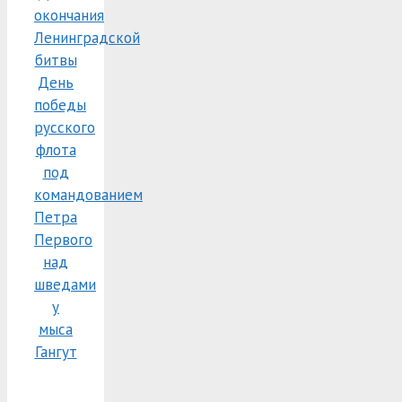
окончания
Ленинградской
битвы
День
победы
русского
флота
под
командованием
Петра
Первого
над
шведами
у
мыса
Гангут