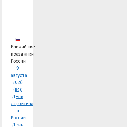
Ближайшие
праздники
России
9
августа
2026
(вс):
День
строителя
в
России
День