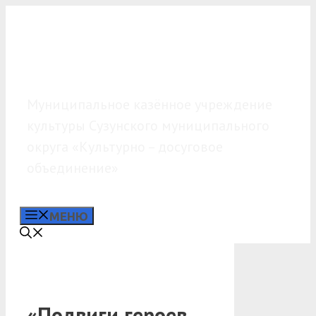
Перейти
к
содержимому
МКУК «КДО»
Муниципальное казённое учреждение
культуры Сузунского муниципального
округа «Культурно – досуговое
объединение»
МЕНЮ
«Подвиги героев