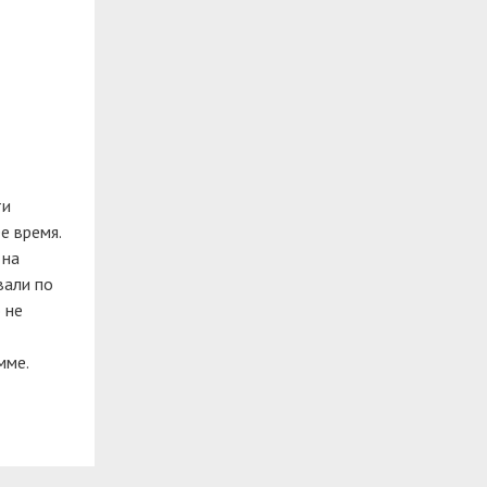
ти
е время.
 на
вали по
 не
мме.