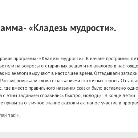
рамма- «Кладезь мудрости».
игровая программа- «Кладезь мудрости». В начале программы де
етили на вопросы о старинных вещах и их аналогов в настояще
ак их аналоги выручают в настоящее время. Отгадывали загадки
. Расшифровывали слова с названиями сказочных героев. Отгады
ус, где вместо правильного названия сказки было вставлено одно
та с этим заданием справились быстро, молодцы. В конце детки
е призы за отличное знание сказок и активное участие в програ
ай так!».