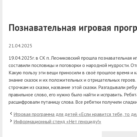
Познавательная игровая прог
21.04.2025
19.04.2025г. в СК п. Лесниковский прошла познавательная 
составили пословицы и поговорки о народной мудрости.
Отв
Какую пользу эти вещи приносили в своё прошлое время и к
знание сказок и их положительных и отрицательных героев
строчкам из сказки, название этой сказки. Разгадывали реб
правильное слово, его нужно было найти и исправить. Ребя
расшифровали путаницу слова. Все ребятки получили сладки
Игровая программа для детей «Если нравится тебе, то дел
Информационный стенд «Нет геноциду!»