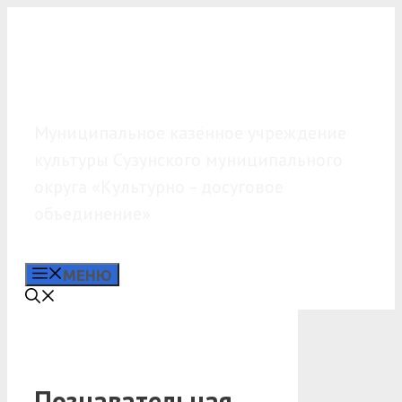
Перейти
к
содержимому
МКУК «КДО»
Муниципальное казённое учреждение
культуры Сузунского муниципального
округа «Культурно – досуговое
объединение»
МЕНЮ
Познавательная