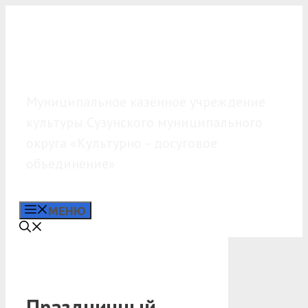
Перейти
к
содержимому
МКУК «КДО»
Муниципальное казённое учреждение
культуры Сузунского муниципального
округа «Культурно – досуговое
объединение»
МЕНЮ
Праздничный