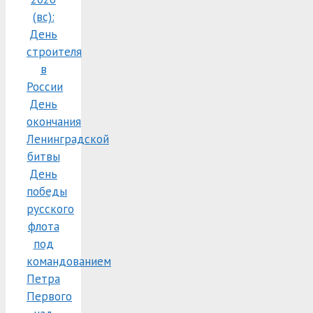
(вс):
День
строителя
в
России
День
окончания
Ленинградской
битвы
День
победы
русского
флота
под
командованием
Петра
Первого