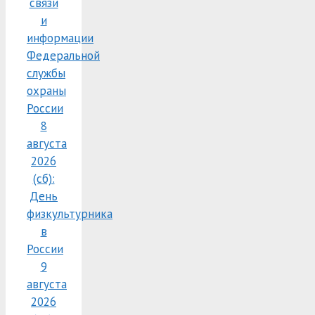
связи
и
информации
Федеральной
службы
охраны
России
8
августа
2026
(сб):
День
физкультурника
в
России
9
августа
2026