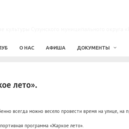
МКУК «КДО»
 культуры Сузунского муниципального округа «
ЛУБ
О НАС
АФИША
ДОКУМЕНТЫ
ое лето».
бенно всегда можно весело провести время на улице, на 
спортивная программа «Жаркое лето».