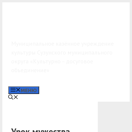
Перейти
к
содержимому
МКУК «КДО»
Муниципальное казённое учреждение
культуры Сузунского муниципального
округа «Культурно – досуговое
объединение»
МЕНЮ
Урок мужества