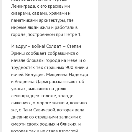
Ленинграда, с его красивыми
скверами, садами, храмами и
памятниками архитектуры, где
мирные люди жили и работали в
городе, построенном при Петре 1.
И вдруг – война! Солдат — Степан
Эрмиш сообщает собравшимся о
начале блокады города на Неве, и о
трудностях тех страшных 900 дней и
ночей. Ведущие: Мищенина Надежда
и Андреева Дарья рассказывают об
ужасах, выпавших на долю
ленинградцев: голоде, холоде,
лишениях, о дороге жизни и, конечно
же, о Тани Савичевой, которая вела
дневник со страшными записями о
смерти своих родных и близких, и
которая так и не стала взрослой…