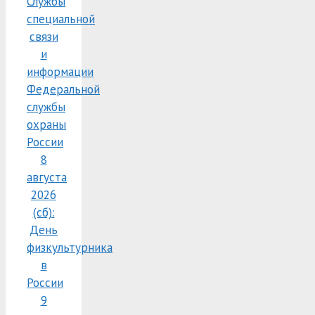
Службы
специальной
связи
и
информации
Федеральной
службы
охраны
России
8
августа
2026
(сб):
День
физкультурника
в
России
9