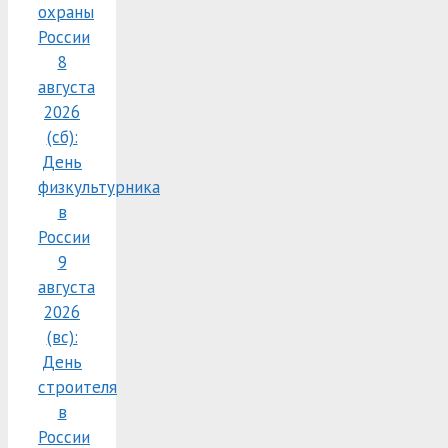
охраны
России
8
августа
2026
(сб):
День
физкультурника
в
России
9
августа
2026
(вс):
День
строителя
в
России