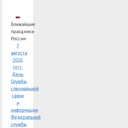
Ближайшие
праздники
России
7
августа
2026
(пт):
День
Службы
специальной
связи
и
информации
Федеральной
службы