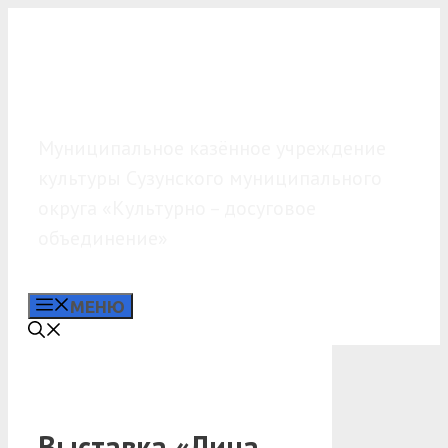
Перейти
к
содержимому
МКУК «КДО»
Муниципальное казённое учреждение
культуры Сузунского муниципального
округа «Культурно – досуговое
объединение»
МЕНЮ
Выставка «Лица