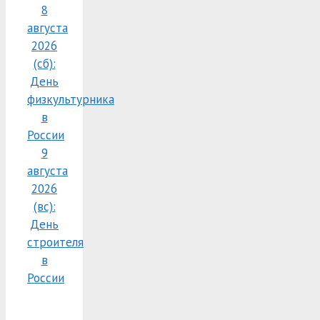
8
августа
2026
(сб):
День
физкультурника
в
России
9
августа
2026
(вс):
День
строителя
в
России