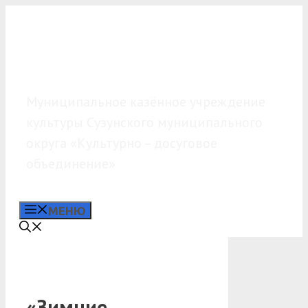
Перейти
к
содержимому
МКУК «КДО»
Муниципальное казённое учреждение
культуры Сузунского муниципального
округа «Культурно – досуговое
объединение»
МЕНЮ
«Зимние