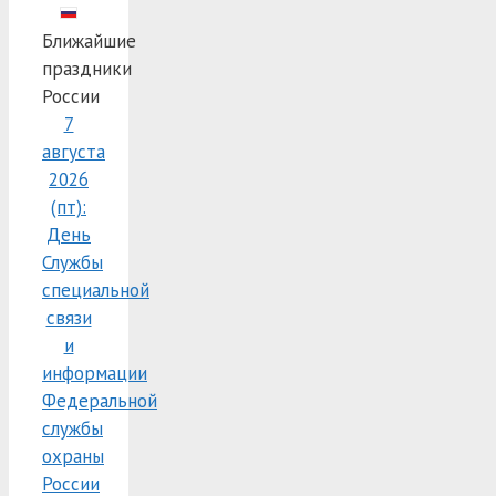
Ближайшие
праздники
России
7
августа
2026
(пт):
День
Службы
специальной
связи
и
информации
Федеральной
службы
охраны
России