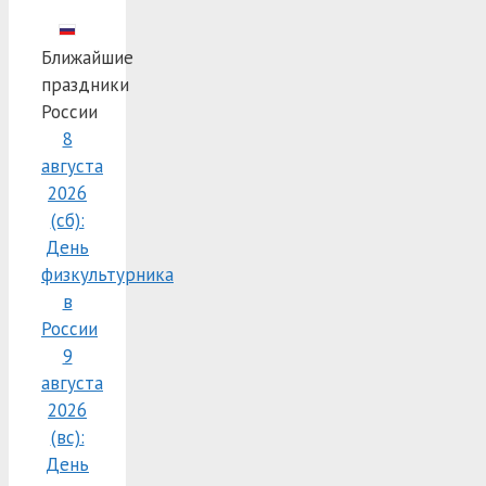
Ближайшие
праздники
России
8
августа
2026
(сб):
День
физкультурника
в
России
9
августа
2026
(вс):
День