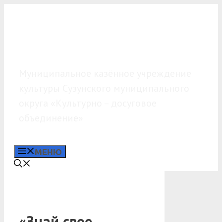
Перейти
к
содержимому
МКУК «КДО»
Муниципальное казённое учреждение
культуры Сузунского муниципального
округа «Культурно – досуговое
объединение»
МЕНЮ
«Знай свое