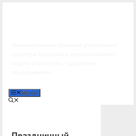
Перейти
к
содержимому
МКУК «КДО»
Муниципальное казённое учреждение
культуры Сузунского муниципального
округа «Культурно – досуговое
объединение»
МЕНЮ
Праздничный