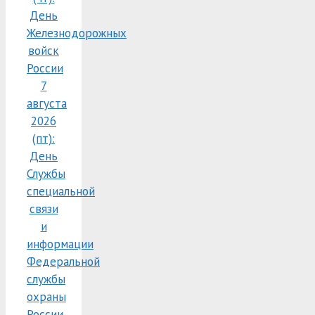
День
Железнодорожных
войск
России
7
августа
2026
(пт):
День
Службы
специальной
связи
и
информации
Федеральной
службы
охраны
России