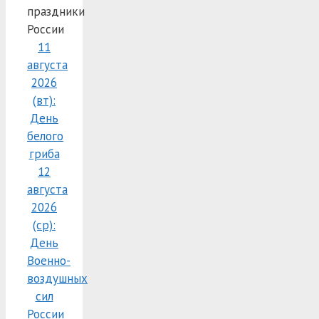
праздники
России
11
августа
2026
(вт):
День
белого
гриба
12
августа
2026
(ср):
День
Военно-
воздушных
сил
России