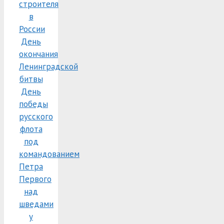
строителя
в
России
День
окончания
Ленинградской
битвы
День
победы
русского
флота
под
командованием
Петра
Первого
над
шведами
у