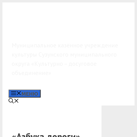
Перейти
к
содержимому
МКУК «КДО»
Муниципальное казённое учреждение
культуры Сузунского муниципального
округа «Культурно – досуговое
объединение»
МЕНЮ
«Азбука дороги».