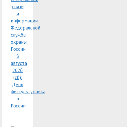
связи
и
информации
Федеральной
службы
охраны
России
8
августа
2026
(сб):
День
физкультурника
в
России