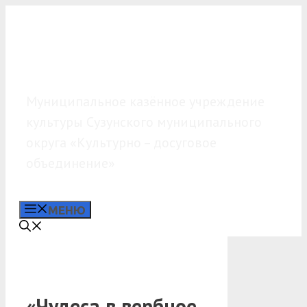
Перейти
к
содержимому
МКУК «КДО»
Муниципальное казённое учреждение
культуры Сузунского муниципального
округа «Культурно – досуговое
объединение»
МЕНЮ
«Чудеса в вербное