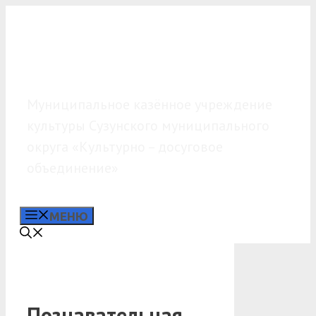
Перейти
к
содержимому
МКУК «КДО»
Муниципальное казённое учреждение
культуры Сузунского муниципального
округа «Культурно – досуговое
объединение»
МЕНЮ
Познавательная