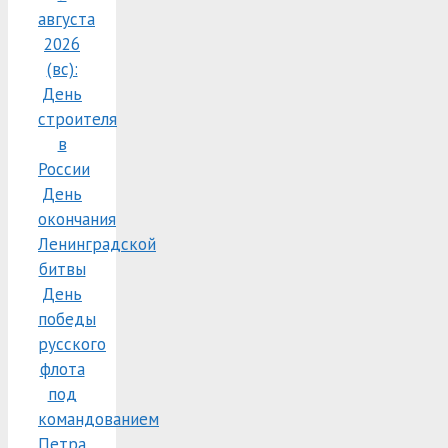
августа
2026
(вс):
День
строителя
в
России
День
окончания
Ленинградской
битвы
День
победы
русского
флота
под
командованием
Петра