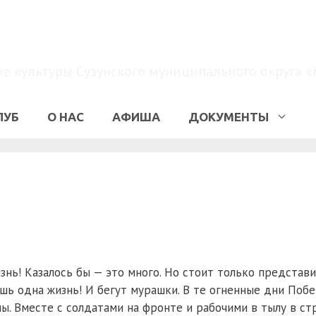
МКУК «КДО»
 культуры Сузунского муниципального округа «
ЛУБ
О НАС
АФИША
ДОКУМЕНТЫ
знь! Казалось бы — это много. Но стоит только представи
шь одна жизнь! И бегут мурашки.
В те огненные дни Поб
ы. Вместе с солдатами на фронте и рабочими в тылу в ст