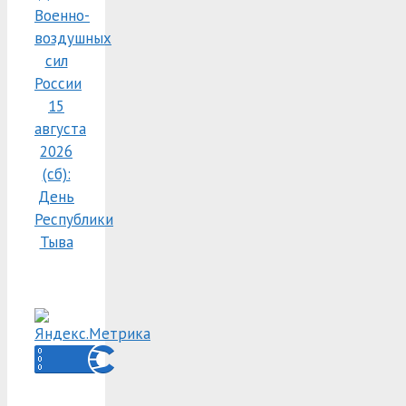
Военно-
воздушных
сил
России
15
августа
2026
(сб):
День
Республики
Тыва