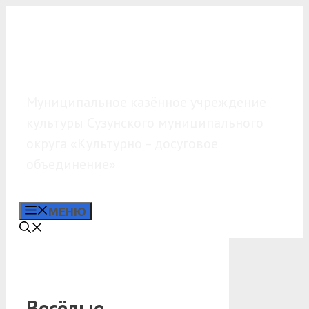
Перейти
к
содержимому
МКУК «КДО»
Муниципальное казённое учреждение
культуры Сузунского муниципального
округа «Культурно – досуговое
объединение»
МЕНЮ
Весёлые