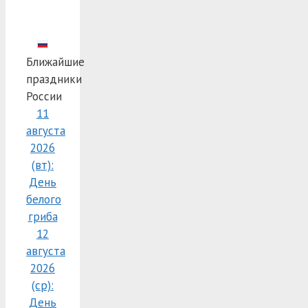
Ближайшие
праздники
России
11
августа
2026
(вт):
День
белого
гриба
12
августа
2026
(ср):
День