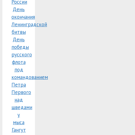
России
День
окончания
Ленинградской
битвы
День
победы
русского
флота
под
командованием
Петра
Первого
над
шведами
у
мыса
Гангут