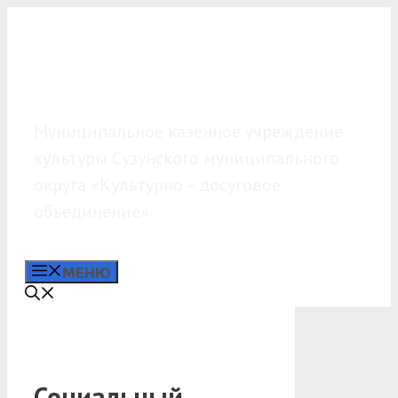
Перейти
к
содержимому
МКУК «КДО»
Муниципальное казённое учреждение
культуры Сузунского муниципального
округа «Культурно – досуговое
объединение»
МЕНЮ
Социальный