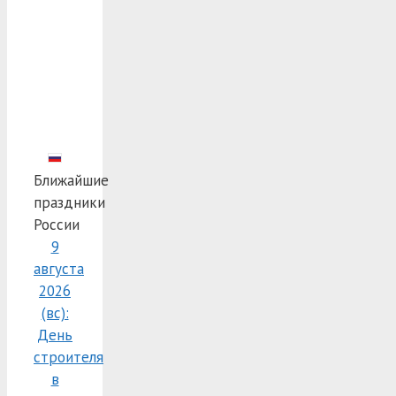
Ближайшие
праздники
России
9
августа
2026
(вс):
День
строителя
в