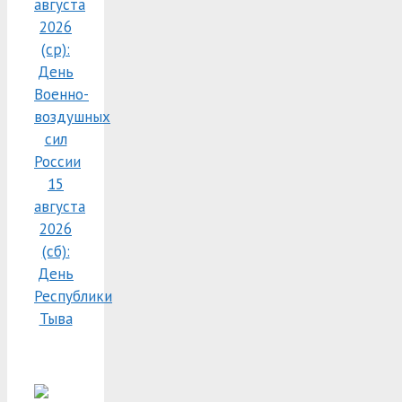
августа
2026
(ср):
День
Военно-
воздушных
сил
России
15
августа
2026
(сб):
День
Республики
Тыва