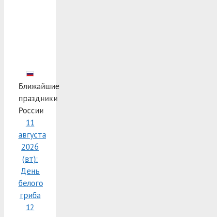
Ближайшие
праздники
России
11
августа
2026
(вт):
День
белого
гриба
12