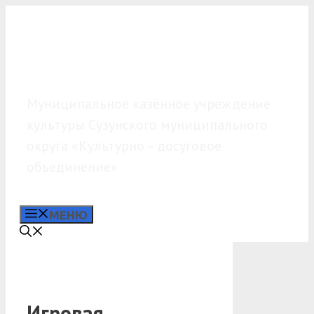
Перейти
к
содержимому
МКУК «КДО»
Муниципальное казённое учреждение
культуры Сузунского муниципального
округа «Культурно – досуговое
объединение»
МЕНЮ
Игровая