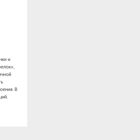
нки и
релок»,
ичной
ть
оения. В
ций.